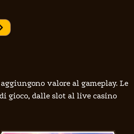
 aggiungono valore al gameplay. Le
i gioco, dalle slot al live casino