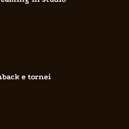
back e tornei