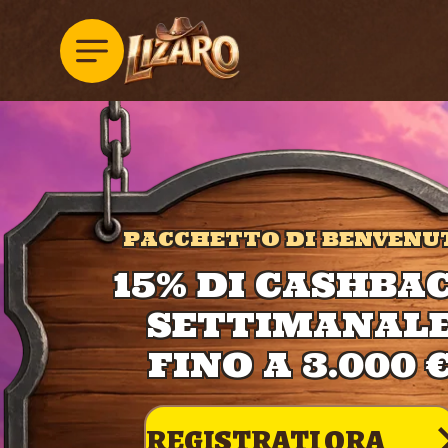
PACCHETTO DI BENVENU
15% DI CASHBA
SETTIMANAL
FINO A 3.000 
REGISTRATI ORA