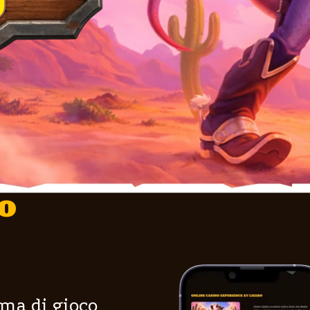
RO
rma di gioco