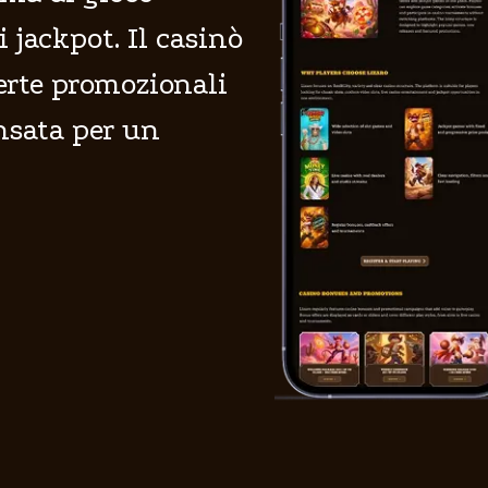
i jackpot. Il casinò
ferte promozionali
nsata per un