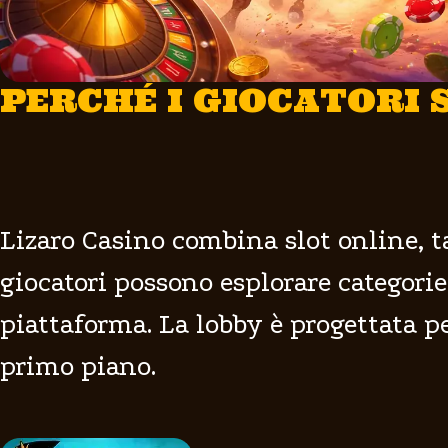
PERCHÉ I GIOCATORI
Lizaro Casino combina slot online, ta
giocatori possono esplorare categorie
piattaforma. La lobby è progettata p
primo piano.