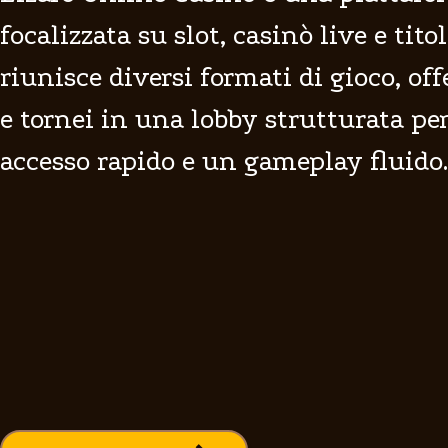
focalizzata su slot, casinò live e titol
riunisce diversi formati di gioco, of
e tornei in una lobby strutturata pe
accesso rapido e un gameplay fluido.