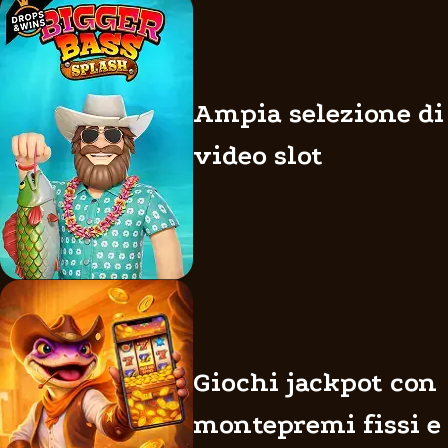
Ampia selezione di 
video slot
Giochi jackpot con
montepremi fissi e